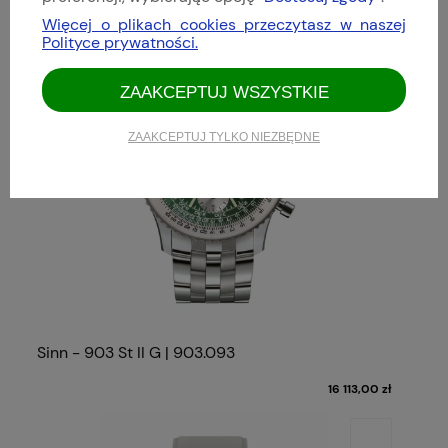
Więcej o plikach cookies przeczytasz w naszej
Polityce prywatności.
ZAAKCEPTUJ WSZYSTKIE
ZAAKCEPTUJ TYLKO NIEZBĘDNE
Sinn - 903 St II G | 903.093
16 113,00 zł