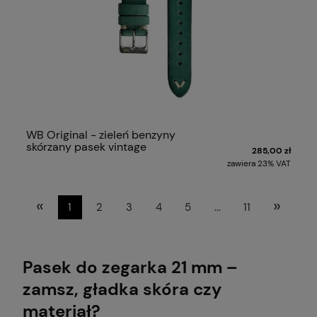
WB Original - zieleń benzyny
skórzany pasek vintage
285,00 zł
zawiera 23% VAT
«
»
1
2
3
4
5
...
11
Pasek do zegarka 21 mm –
zamsz, gładka skóra czy
materiał?