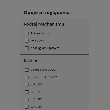
Opcje przeglądania
Rodzaj mechanizmu
Automatyczny
Kwarcowy
Z naciągiem ręcznym
Kaliber
Concepto C99001
Concepto C99002
LJP L100
LJP L110
LJP L 112
LJP L120