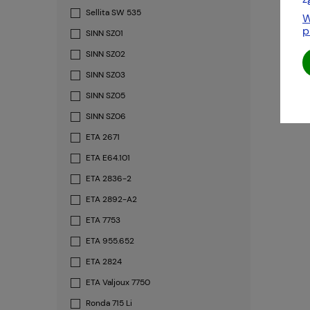
Sellita SW 535
W
p
SINN SZ01
SINN SZ02
SINN SZ03
SINN SZ05
SINN SZ06
ETA 2671
ETA E64.101
ETA 2836-2
ETA 2892-A2
ETA 7753
ETA 955.652
ETA 2824
ETA Valjoux 7750
Ronda 715 Li