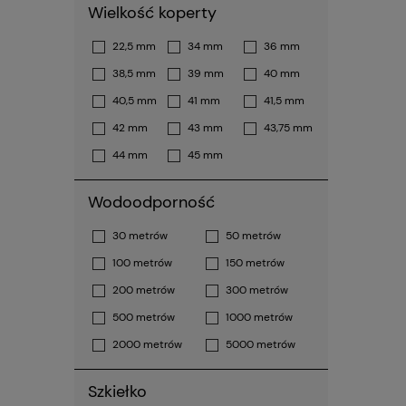
Wielkość koperty
22,5 mm
34 mm
36 mm
38,5 mm
39 mm
40 mm
40,5 mm
41 mm
41,5 mm
42 mm
43 mm
43,75 mm
44 mm
45 mm
Wodoodporność
30 metrów
50 metrów
100 metrów
150 metrów
200 metrów
300 metrów
500 metrów
1000 metrów
2000 metrów
5000 metrów
Szkiełko