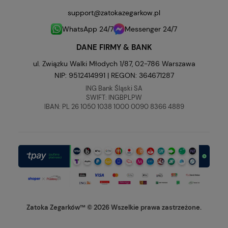
support@zatokazegarkow.pl
WhatsApp 24/7
Messenger 24/7
DANE FIRMY & BANK
ul. Związku Walki Młodych 1/87, 02-786 Warszawa
NIP: 9512414991 | REGON: 364671287
ING Bank Śląski SA
SWIFT: INGBPLPW
IBAN: PL 26 1050 1038 1000 0090 8366 4889
Zatoka Zegarków™ © 2026 Wszelkie prawa zastrzeżone.