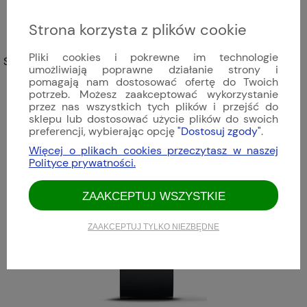
Strona korzysta z plików cookie
Pliki cookies i pokrewne im technologie
Sinn - 903 St II G | 903.093
umożliwiają poprawne działanie strony i
pomagają nam dostosować ofertę do Twoich
16 113,00 zł
potrzeb. Możesz zaakceptować wykorzystanie
przez nas wszystkich tych plików i przejść do
sklepu lub dostosować użycie plików do swoich
preferencji, wybierając opcję
"Dostosuj zgody"
.
Więcej o plikach cookies przeczytasz w naszej
Polityce prywatności.
ZAAKCEPTUJ WSZYSTKIE
ZAAKCEPTUJ TYLKO NIEZBĘDNE