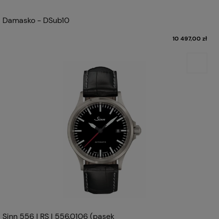
Damasko - DSub10
10 497,00 zł
Sinn 556 I RS | 556.0106 (pasek