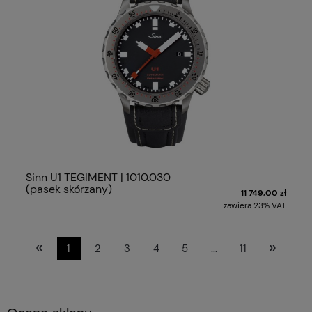
Sinn U1 TEGIMENT | 1010.030
(pasek skórzany)
11 749,00 zł
zawiera 23% VAT
«
»
1
2
3
4
5
...
11