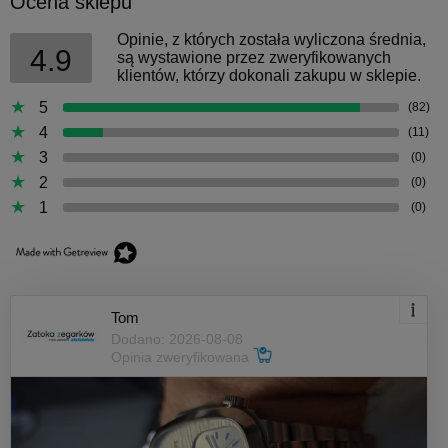
Ocena sklepu
Opinie, z których została wyliczona średnia,
4.9
są wystawione przez zweryfikowanych
klientów, którzy dokonali zakupu w sklepie.
5
(82)
4
(11)
3
(0)
2
(0)
1
(0)
Tom
Dodano: 2026-08-08
Opinia zweryfikowana