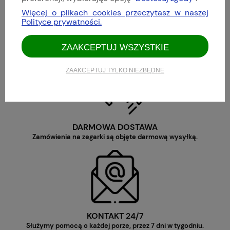
Więcej o plikach cookies przeczytasz w naszej
Polityce prywatności.
WYJĄTKOWA SELEKCJA
Zebraliśmy najlepsze i najciekawsze marki z całego świata, od
ZAAKCEPTUJ WSZYSTKIE
Niemiec po Singapur.
ZAAKCEPTUJ TYLKO NIEZBĘDNE
DARMOWA DOSTAWA
Zamówienia na zegarki są objęte darmową wysyłką.
KONTAKT 24/7
Służymy pomocą o każdej porze, przez 7 dni w tygodniu.