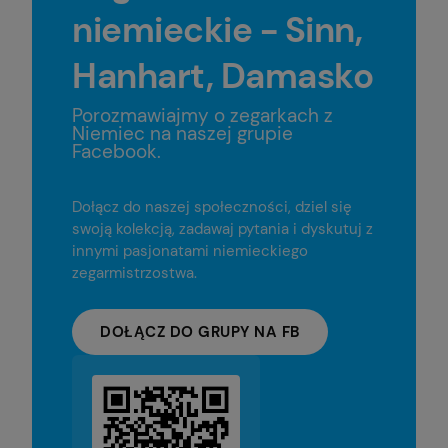
niemieckie - Sinn,
Hanhart, Damasko
Porozmawiajmy o zegarkach z
Niemiec na naszej grupie
Facebook.
Dołącz do naszej społeczności, dziel się
swoją kolekcją, zadawaj pytania i dyskutuj z
innymi pasjonatami niemieckiego
zegarmistrzostwa.
DOŁĄCZ DO GRUPY NA FB