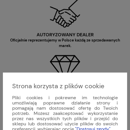
AUTORYZOWANY DEALER
Oficjalnie reprezentujemy w Polsce każdą ze sprzedawanych
marek.
Strona korzysta z plików cookie
JAKOŚĆ PREMIUM
Oferujemy wyłącznie nowe, oryginalne produkty o najwyższej
Pliki cookies i pokrewne im technologie
jakości wykonania.
umożliwiają poprawne działanie strony i
pomagają nam dostosować ofertę do Twoich
potrzeb. Możesz zaakceptować wykorzystanie
przez nas wszystkich tych plików i przejść do
sklepu lub dostosować użycie plików do swoich
preferencji, wybierając opcję
"Dostosuj zgody"
.