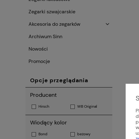
Zegarki szwajcarskie
Akcesoria do zegarków
Archiwum Sinn
Nowości
Promocje
Opcje przeglądania
Producent
S
Hirsch
WB Original
P
d
p
Wiodący kolor
w
u
Bond
beżowy
z