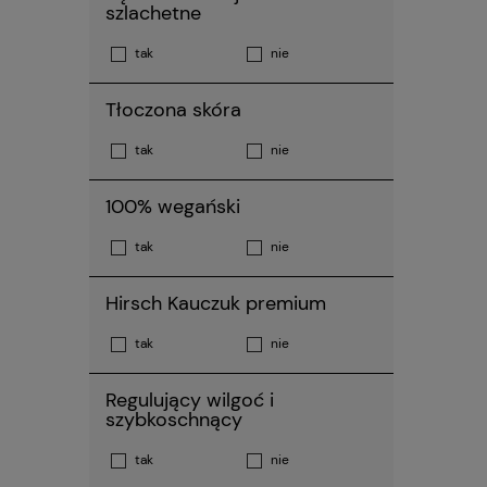
szlachetne
tak
nie
Tłoczona skóra
tak
nie
100% wegański
tak
nie
Hirsch Kauczuk premium
tak
nie
Regulujący wilgoć i
szybkoschnący
tak
nie