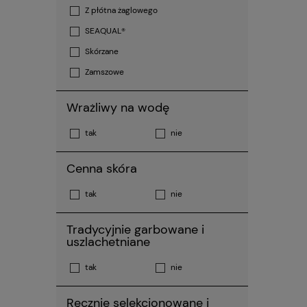
Z płótna żaglowego
SEAQUAL®
Skórzane
Zamszowe
Wrażliwy na wodę
tak
nie
Cenna skóra
tak
nie
Tradycyjnie garbowane i
uszlachetniane
tak
nie
Ręcznie selekcjonowane i