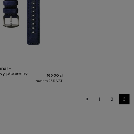
nal -
wy płócienny
165,00 zł
zawiera 23% VAT
«
1
2
3