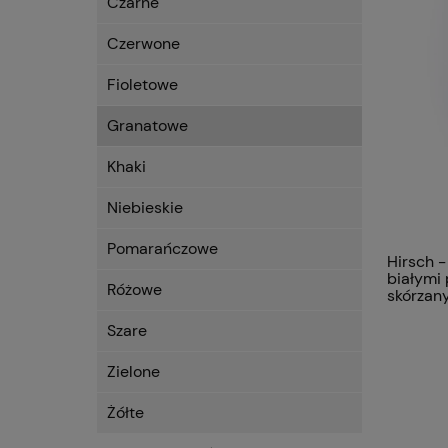
Czarne
Czerwone
Fioletowe
Granatowe
Khaki
Niebieskie
Pomarańczowe
Hirsch -
białymi
Różowe
skórzan
premiu
Szare
Zielone
Żółte