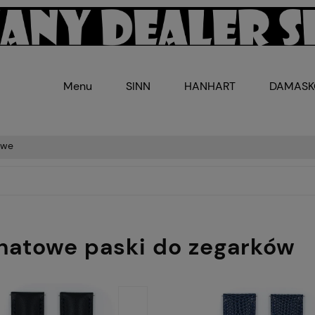
Menu
SINN
HANHART
DAMAS
owe
natowe paski do zegarków