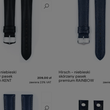
 niebieski
Hirsch - niebieski
y pasek
skórzany pasek
209,00 zł
m KENT
premium RAINBOW
zawiera 23% VAT
zawi