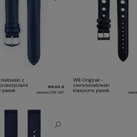
 niebieski z
WB Original -
 przeszyciami
ciemnoniebieski
189,00 zł
y pasek
klasyczny pasek
zawiera 23% VAT
zawi
m KANSAS
racing