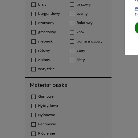
biały
brązowy
W
p
burgundowy
czarny
czerwony
fioletowy
granatowy
khaki
niebieski
pomarańczowy
różowy
szary
zielony
żółty
wszystkie
Materiał paska
Gumowe
Hybrydowe
Nylonowe
Perlonowe
Płócienne