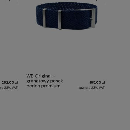
WB Original -
granatowy pasek
262,00 zł
165,00 zł
perlon premium
era 23% VAT
zawiera 23% VAT