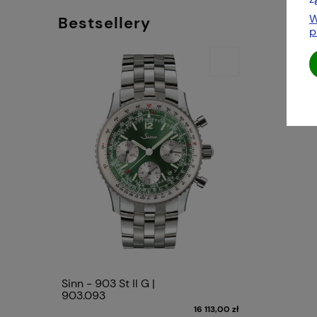
W
Bestsellery
p
Sinn - 903 St II G |
903.093
16 113,00 zł