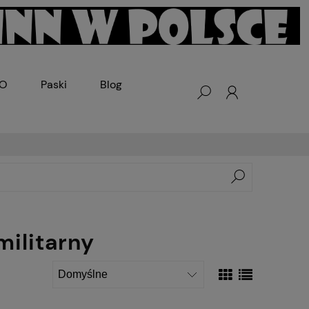
KO
Paski
Blog
militarny