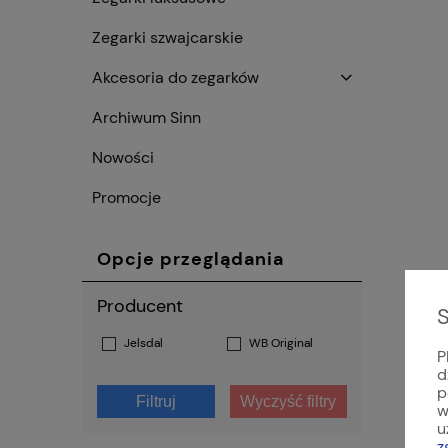
Zegarki szwajcarskie
Akcesoria do zegarków
Archiwum Sinn
Nowości
Promocje
Opcje przeglądania
Producent
S
Jelsdal
WB Original
P
d
p
Filtruj
Wyczyść filtry
w
u
z