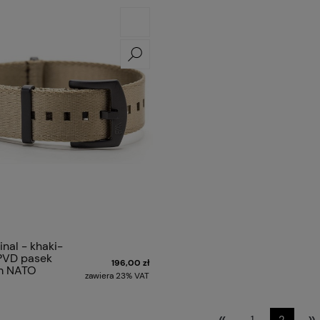
nal - khaki-
PVD pasek
196,00 zł
m NATO
zawiera 23% VAT
«
»
1
2