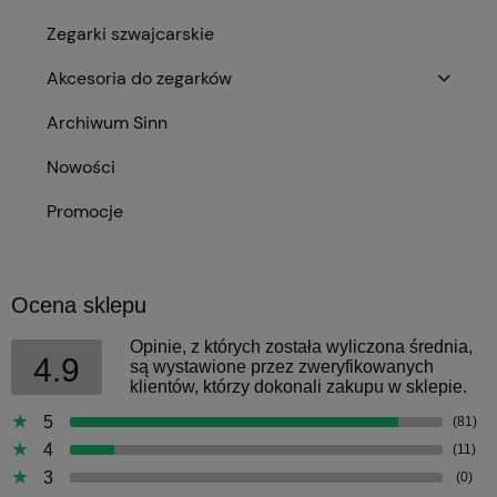
Zegarki szwajcarskie
Akcesoria do zegarków
Archiwum Sinn
Nowości
Promocje
Ocena sklepu
Opinie, z których została wyliczona średnia,
4.9
są wystawione przez zweryfikowanych
klientów, którzy dokonali zakupu w sklepie.
5
(81)
4
(11)
3
(0)