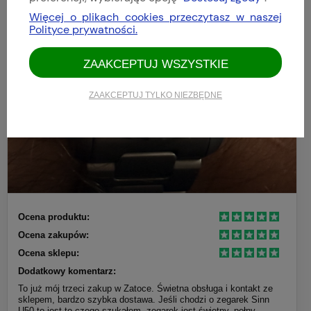
Więcej o plikach cookies przeczytasz w naszej
Polityce prywatności.
ZAAKCEPTUJ WSZYSTKIE
ZAAKCEPTUJ TYLKO NIEZBĘDNE
Ocena produktu:
Ocena zakupów:
Ocena sklepu:
Dodatkowy komentarz:
To już mój trzeci zakup w Zatoce. Świetna obsługa i kontakt ze
sklepem, bardzo szybka dostawa. Jeśli chodzi o zegarek Sinn
U50 to jest to czego szukałem, zegarek jest świetny, pełny