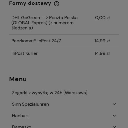
Formy dostawy
Cena nie zawiera ewentualnych kosztów
płatności
DHL GoGreen --> Poczta Polska
0,00 zł
(GLOBAL Expres)
(z numerem
śledzenia)
Paczkomat® InPost 24/7
14,99 zł
InPost Kurier
14,99 zł
Menu
Zegarki z wysyłką w 24h [Warszawa]
Sinn Spezialuhren
Hanhart
Damasko