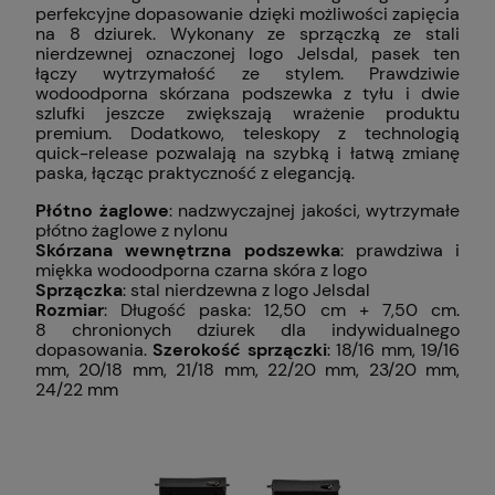
perfekcyjne dopasowanie dzięki możliwości zapięcia
na 8 dziurek. Wykonany ze sprzączką ze stali
nierdzewnej oznaczonej logo Jelsdal, pasek ten
łączy wytrzymałość ze stylem. Prawdziwie
wodoodporna skórzana podszewka z tyłu i dwie
szlufki jeszcze zwiększają wrażenie produktu
premium. Dodatkowo, teleskopy z technologią
quick-release pozwalają na szybką i łatwą zmianę
paska, łącząc praktyczność z elegancją.
Płótno żaglowe
: nadzwyczajnej jakości, wytrzymałe
płótno żaglowe z nylonu
Skórzana wewnętrzna podszewka
: prawdziwa i
miękka wodoodporna czarna skóra z logo
Sprzączka
: stal nierdzewna z logo Jelsdal
Rozmiar
: Długość paska: 12,50 cm + 7,50 cm.
8 chronionych dziurek dla indywidualnego
dopasowania.
Szerokość sprzączki
: 18/16 mm, 19/16
mm, 20/18 mm, 21/18 mm, 22/20 mm, 23/20 mm,
24/22 mm