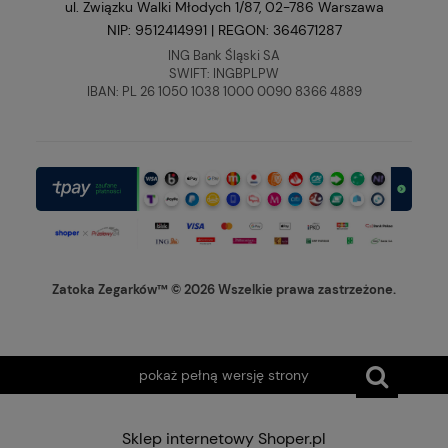
ul. Związku Walki Młodych 1/87, 02-786 Warszawa
NIP: 9512414991 | REGON: 364671287
ING Bank Śląski SA
SWIFT: INGBPLPW
IBAN: PL 26 1050 1038 1000 0090 8366 4889
Zatoka Zegarków™ © 2026 Wszelkie prawa zastrzeżone.
pokaż pełną wersję strony
Sklep internetowy Shoper.pl