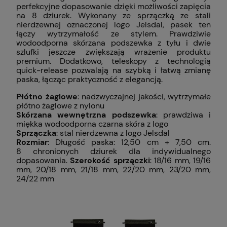
perfekcyjne dopasowanie dzięki możliwości zapięcia
na 8 dziurek. Wykonany ze sprzączką ze stali
nierdzewnej oznaczonej logo Jelsdal, pasek ten
łączy wytrzymałość ze stylem. Prawdziwie
wodoodporna skórzana podszewka z tyłu i dwie
szlufki jeszcze zwiększają wrażenie produktu
premium. Dodatkowo, teleskopy z technologią
quick-release pozwalają na szybką i łatwą zmianę
paska, łącząc praktyczność z elegancją.
Płótno żaglowe
: nadzwyczajnej jakości, wytrzymałe
płótno żaglowe z nylonu
Skórzana wewnętrzna podszewka
: prawdziwa i
miękka wodoodporna czarna skóra z logo
Sprzączka
: stal nierdzewna z logo Jelsdal
Rozmiar
: Długość paska: 12,50 cm + 7,50 cm.
8 chronionych dziurek dla indywidualnego
dopasowania.
Szerokość sprzączki
: 18/16 mm, 19/16
mm, 20/18 mm, 21/18 mm, 22/20 mm, 23/20 mm,
24/22 mm