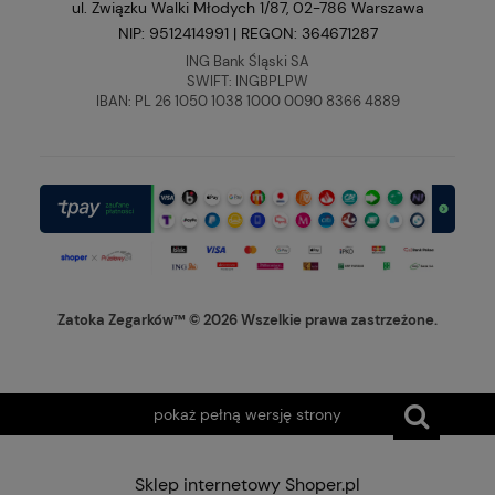
ul. Związku Walki Młodych 1/87, 02-786 Warszawa
NIP: 9512414991 | REGON: 364671287
ING Bank Śląski SA
SWIFT: INGBPLPW
IBAN: PL 26 1050 1038 1000 0090 8366 4889
Zatoka Zegarków™ © 2026 Wszelkie prawa zastrzeżone.
pokaż pełną wersję strony
Sklep internetowy Shoper.pl