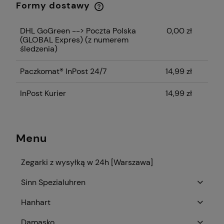
Formy dostawy
Cena nie zawiera ewentualnych kosztów
płatności
DHL GoGreen --> Poczta Polska
0,00 zł
(GLOBAL Expres)
(z numerem
śledzenia)
Paczkomat® InPost 24/7
14,99 zł
InPost Kurier
14,99 zł
Menu
Zegarki z wysyłką w 24h [Warszawa]
Sinn Spezialuhren
Hanhart
Damasko