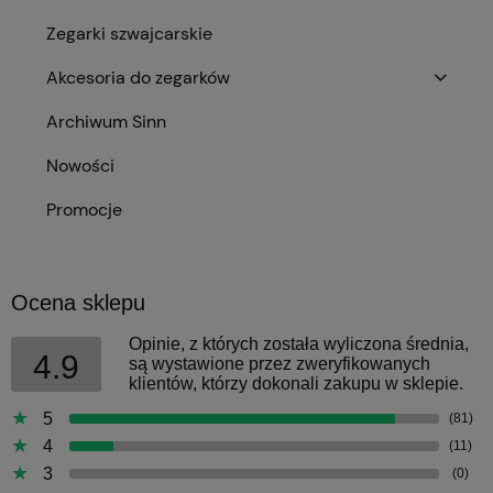
Zegarki szwajcarskie
Akcesoria do zegarków
Archiwum Sinn
Nowości
Promocje
Ocena sklepu
Opinie, z których została wyliczona średnia,
4.9
są wystawione przez zweryfikowanych
klientów, którzy dokonali zakupu w sklepie.
5
(81)
4
(11)
3
(0)