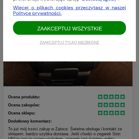
Więcej o plikach cookies przeczytasz w naszej
Polityce prywatności.
ZAAKCEPTUJ WSZYSTKIE
ZAAKCEPTUJ TYLKO NIEZBĘDNE
Ocena produktu:
Ocena zakupów:
Ocena sklepu:
Dodatkowy komentarz:
To już mój trzeci zakup w Zatoce. Świetna obsługa i kontakt ze
sklepem, bardzo szybka dostawa. Jeśli chodzi o zegarek Sinn
U50 to jest to czego szukałem, zegarek jest świetny, pełny