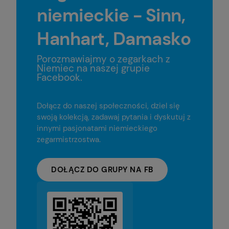
niemieckie - Sinn,
Hanhart, Damasko
Porozmawiajmy o zegarkach z
Niemiec na naszej grupie
Facebook.
Dołącz do naszej społeczności, dziel się
swoją kolekcją, zadawaj pytania i dyskutuj z
innymi pasjonatami niemieckiego
zegarmistrzostwa.
DOŁĄCZ DO GRUPY NA FB