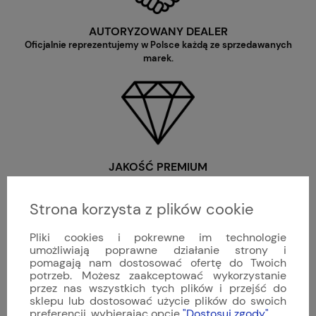
AUTORYZOWANY DEALER
Oficjalnie reprezentujemy w Polsce każdą ze sprzedawanych
marek.
JAKOŚĆ PREMIUM
Oferujemy wyłącznie nowe, oryginalne produkty o najwyższej
jakości wykonania.
Strona korzysta z plików cookie
Pliki cookies i pokrewne im technologie
umożliwiają poprawne działanie strony i
pomagają nam dostosować ofertę do Twoich
potrzeb. Możesz zaakceptować wykorzystanie
przez nas wszystkich tych plików i przejść do
sklepu lub dostosować użycie plików do swoich
WYJĄTKOWA SELEKCJA
preferencji, wybierając opcję
"Dostosuj zgody"
.
Zebraliśmy najlepsze i najciekawsze marki z całego świata, od