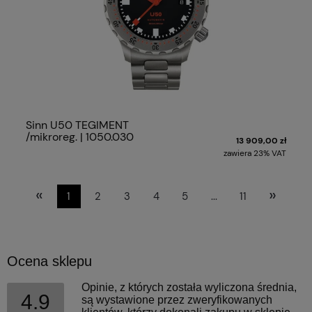
Sinn U50 TEGIMENT
/mikroreg. | 1050.030
13 909,00 zł
zawiera 23% VAT
«
»
1
2
3
4
5
...
11
Ocena sklepu
Opinie, z których została wyliczona średnia,
4.9
są wystawione przez zweryfikowanych