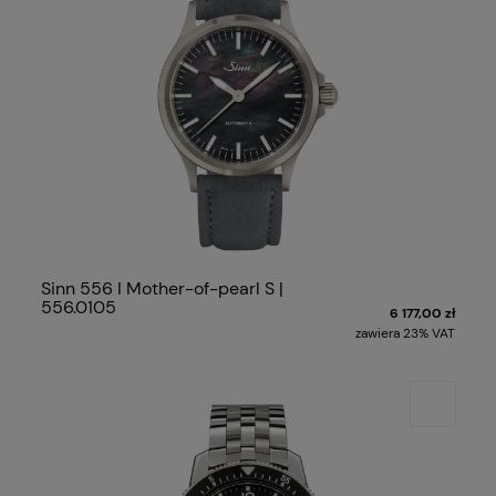
Sinn 556 I Mother-of-pearl S |
556.0105
6 177,00 zł
zawiera 23% VAT