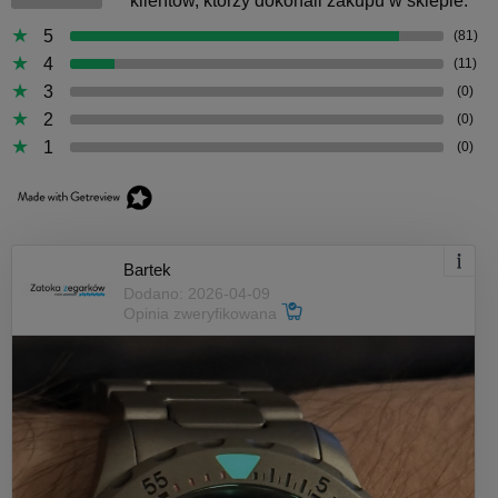
klientów, którzy dokonali zakupu w sklepie.
5
(81)
4
(11)
3
(0)
2
(0)
1
(0)
Bartek
Dodano: 2026-04-09
Opinia zweryfikowana