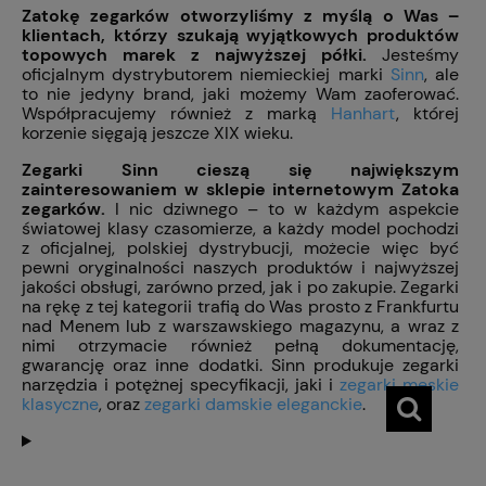
Zatokę zegarków otworzyliśmy z myślą o Was –
klientach, którzy szukają wyjątkowych produktów
topowych marek z najwyższej półki.
Jesteśmy
oficjalnym dystrybutorem niemieckiej marki
Sinn
, ale
to nie jedyny brand, jaki możemy Wam zaoferować.
Współpracujemy również z marką
Hanhart
, której
korzenie sięgają jeszcze XIX wieku.
Zegarki Sinn cieszą się największym
zainteresowaniem w sklepie internetowym Zatoka
zegarków.
I nic dziwnego – to w każdym aspekcie
światowej klasy czasomierze, a każdy model pochodzi
z oficjalnej, polskiej dystrybucji, możecie więc być
pewni oryginalności naszych produktów i najwyższej
jakości obsługi, zarówno przed, jak i po zakupie. Zegarki
na rękę z tej kategorii trafią do Was prosto z Frankfurtu
nad Menem lub z warszawskiego magazynu, a wraz z
nimi otrzymacie również pełną dokumentację,
gwarancję oraz inne dodatki. Sinn produkuje zegarki
narzędzia i potężnej specyfikacji, jaki i
zegarki męskie
klasyczne
, oraz
zegarki damskie eleganckie
.