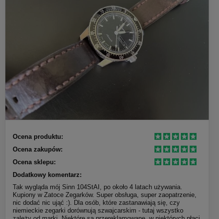
Ocena produktu:
Ocena zakupów:
Ocena sklepu:
Dodatkowy komentarz:
Tak wygląda mój Sinn 104StAI, po około 4 latach używania.
Kupiony w Zatoce Zegarków. Super obsługa, super zaopatrzenie,
nic dodać nic ująć :). Dla osób, które zastanawiają się, czy
niemieckie zegarki dorównują szwajcarskim - tutaj wszystko
zależy od marki. Niektóre są przereklamowane, w niektórych płaci