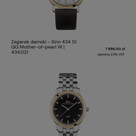
Zegarek damski - Sinn 434 St
GG Mother-of-pearl W |
7 559,00 zł
434.021
zawiera 23% VAT