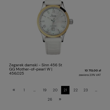
Zegarek damski - Sinn 456 St
GG Mother-of-pearl W |
10 713,00 zł
456.025
zawiera 23% VAT
«
1
...
19
20
21
22
23
...
»
26