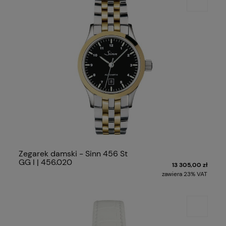
Zegarek damski - Sinn 456 St
GG I | 456.020
13 305,00 zł
zawiera 23% VAT