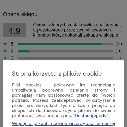
Ocena sklepu
Opinie, z których została wyliczona średnia,
4.9
są wystawione przez zweryfikowanych
klientów, którzy dokonali zakupu w sklepie.
5
(81)
4
(11)
3
(0)
2
(0)
Strona korzysta z plików cookie
1
(0)
Pliki cookies i pokrewne im technologie
umożliwiają poprawne działanie strony i
pomagają nam dostosować ofertę do Twoich
potrzeb. Możesz zaakceptować wykorzystanie
Bartek
przez nas wszystkich tych plików i przejść do
Dodano: 2026-04-09
sklepu lub dostosować użycie plików do swoich
Opinia zweryfikowana
preferencji, wybierając opcję
"Dostosuj zgody"
.
Więcej o plikach cookies przeczytasz w naszej