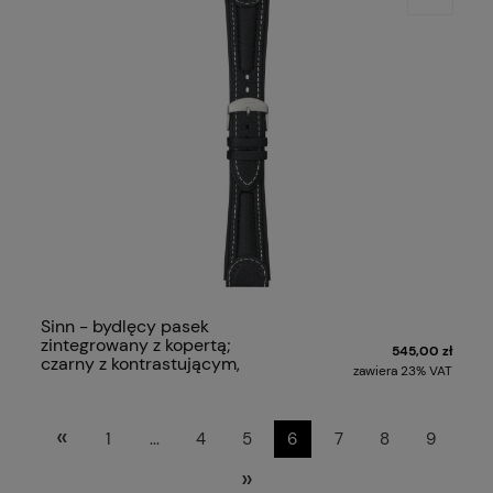
Sinn - bydlęcy pasek
zintegrowany z kopertą;
545,00 zł
czarny z kontrastującym,
zawiera 23% VAT
białym szwem
«
1
...
4
5
6
7
8
9
»