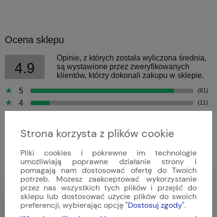
Ocena sklepu
Opinie, z których została wyliczona średnia,
4.9
są wystawione przez zweryfikowanych
klientów, którzy dokonali zakupu w sklepie.
5
(81)
4
(11)
3
(0)
2
(0)
Strona korzysta z plików cookie
1
(0)
Pliki cookies i pokrewne im technologie
umożliwiają poprawne działanie strony i
pomagają nam dostosować ofertę do Twoich
potrzeb. Możesz zaakceptować wykorzystanie
przez nas wszystkich tych plików i przejść do
Bartek
sklepu lub dostosować użycie plików do swoich
Dodano: 2026-04-09
preferencji, wybierając opcję
"Dostosuj zgody"
.
Opinia zweryfikowana